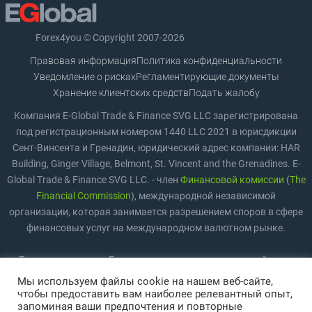
Forex4you © Copyright 2007-2026
Правовая информация
Политика конфиденциальности
Уведомление о рисках
Регламентирующие документы
Хранение клиентских средств
Подать жалобу
Компания E-Global Trade & Finance SVG LLC зарегистрирована
под регистрационным номером 1440 LLC 2021 в юрисдикции
Сент-Винсента и Гренадин, юридический адрес компании: HAR
Building, Ginger Village, Belmont, St. Vincent and the Grenadines. E-
Global Trade & Finance SVG LLC. - член
Финансовой комиссии
(
The
Financial Commission
), международной независимой
организации, которая занимается разрешением споров в сфере
финансовых услуг на международном валютном рынке.
Торговля на рынке Forex предполагает значительный риск,
включая возможность полной потери средств. Торговля
Мы используем файлы cookie на нашем веб-сайте,
подходит не всем инвесторам и трейдерам. Повышение плеча
чтобы предоставить вам наиболее релевантный опыт,
запоминая ваши предпочтения и повторные
повышает риск. Пожалуйста, ознакомьтесь с
Уведомлением о