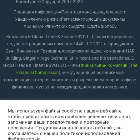
Forex4you © Copyright 2007-2026
Правовая информация
Политика конфиденциальности
Уведомление о рисках
Регламентирующие документы
Хранение клиентских средств
Подать жалобу
Компания E-Global Trade & Finance SVG LLC зарегистрирована
под регистрационным номером 1440 LLC 2021 в юрисдикции
Сент-Винсента и Гренадин, юридический адрес компании: HAR
Building, Ginger Village, Belmont, St. Vincent and the Grenadines. E-
Global Trade & Finance SVG LLC. - член
Финансовой комиссии
(
The
Financial Commission
), международной независимой
организации, которая занимается разрешением споров в сфере
финансовых услуг на международном валютном рынке.
Торговля на рынке Forex предполагает значительный риск,
включая возможность полной потери средств. Торговля
Мы используем файлы cookie на нашем веб-сайте,
подходит не всем инвесторам и трейдерам. Повышение плеча
чтобы предоставить вам наиболее релевантный опыт,
запоминая ваши предпочтения и повторные
повышает риск. Пожалуйста, ознакомьтесь с
Уведомлением о
посещения. Продолжая использовать веб-сайт, вы
рисках
. Сервис недоступен для жителей США, Канады,
соглашаетесь с нашей политикой использования
Австралии, Японии и Европейской экономической зоны.
файлов cookie.