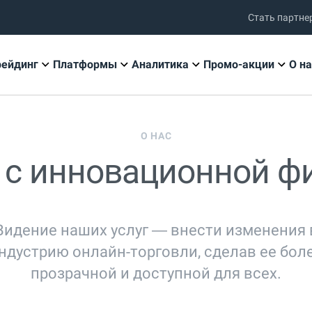
Стать партне
рейдинг
Платформы
Аналитика
Промо-акции
О на
О НАС
 с инновационной ф
Видение наших услуг — внести изменения 
ндустрию онлайн-торговли, сделав ее бол
прозрачной и доступной для всех.