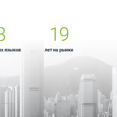
8
19
ых языков
лет на рынке