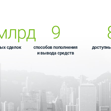
млрд
9
ых сделок
способов пополнения
доступн
и вывода средств