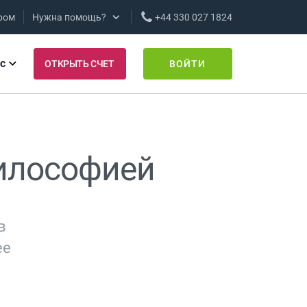
ром
Нужна помощь?
+44 330 027 1824
с
ОТКРЫТЬ СЧЕТ
ВОЙТИ
илософией
в
ее