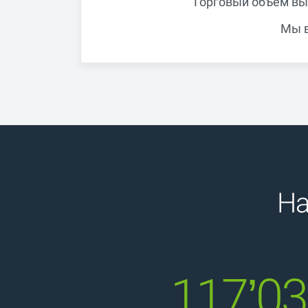
Торговый объем выр
Мы в
На
117’0