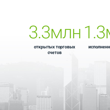
3.3млн
1.3
открытых торговых
исполненн
счетов