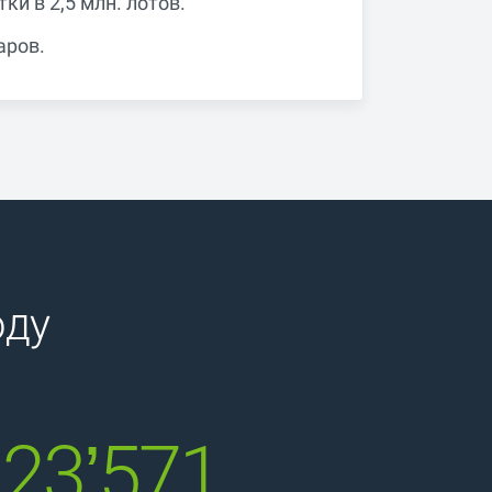
и в 2,5 млн. лотов.
аров.
оду
123’571