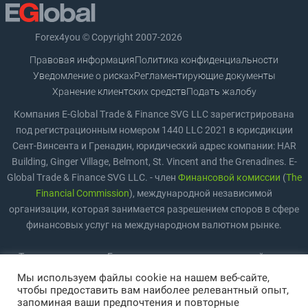
Forex4you © Copyright 2007-2026
Правовая информация
Политика конфиденциальности
Уведомление о рисках
Регламентирующие документы
Хранение клиентских средств
Подать жалобу
Компания E-Global Trade & Finance SVG LLC зарегистрирована
под регистрационным номером 1440 LLC 2021 в юрисдикции
Сент-Винсента и Гренадин, юридический адрес компании: HAR
Building, Ginger Village, Belmont, St. Vincent and the Grenadines. E-
Global Trade & Finance SVG LLC. - член
Финансовой комиссии
(
The
Financial Commission
), международной независимой
организации, которая занимается разрешением споров в сфере
финансовых услуг на международном валютном рынке.
Торговля на рынке Forex предполагает значительный риск,
включая возможность полной потери средств. Торговля
Мы используем файлы cookie на нашем веб-сайте,
подходит не всем инвесторам и трейдерам. Повышение плеча
чтобы предоставить вам наиболее релевантный опыт,
запоминая ваши предпочтения и повторные
повышает риск. Пожалуйста, ознакомьтесь с
Уведомлением о