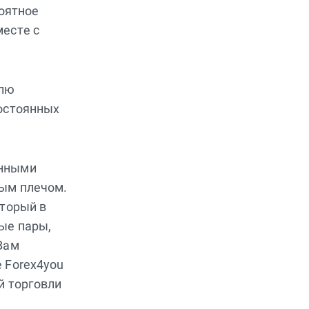
роятное
есте с
влю
постоянных
енными
ным плечом.
оторый в
ые пары,
Вам
 Forex4you
й торговли