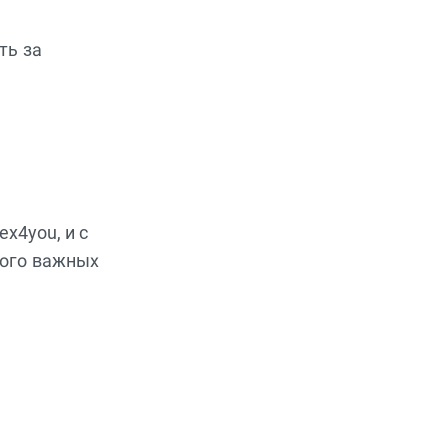
ть за
x4you, и с
ного важных