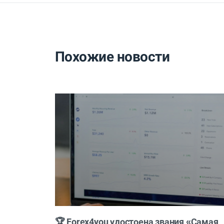
Похожие новости
🏆 Forex4you удостоена звания «Самая