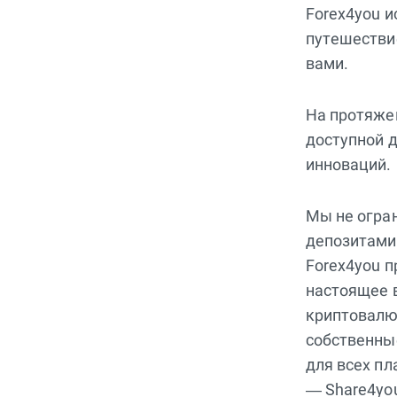
Forex4you и
путешестви
вами.
На протяже
доступной 
инноваций.
Мы не огра
депозитами
Forex4you п
настоящее 
криптовалю
собственны
для всех п
— Share4yo