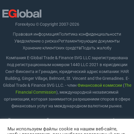
Forex4you © Copyright 2007-2026
Правовая информация
Политика конфиденциальности
Уведомление о рисках
Регламентирующие документы
Хранение клиентских средств
Подать жалобу
Компания E-Global Trade & Finance SVG LLC зарегистрирована
под регистрационным номером 1440 LLC 2021 в юрисдикции
Сент-Винсента и Гренадин, юридический адрес компании: HAR
Building, Ginger Village, Belmont, St. Vincent and the Grenadines. E-
Global Trade & Finance SVG LLC. - член
Финансовой комиссии
(
The
Financial Commission
), международной независимой
организации, которая занимается разрешением споров в сфере
финансовых услуг на международном валютном рынке.
Торговля на рынке Forex предполагает значительный риск,
включая возможность полной потери средств. Торговля
Мы используем файлы cookie на нашем веб-сайте,
подходит не всем инвесторам и трейдерам. Повышение плеча