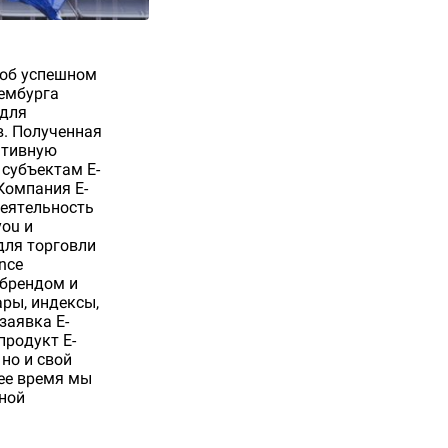
 об успешном
ембурга
 для
. Полученная
ативную
 субъектам E-
Компания E-
деятельность
ou и
для торговли
nce
 брендом и
ры, индексы,
заявка E-
продукт E-
но и свой
шее время мы
ной