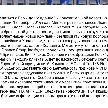
елиться с Вами долгожданной и положительной новостью
пании! 17 ноября 2016 года Министерство финансов Люкс
нии E-Global Trade & Finance Luxembourg S.A авторизацию
я брокерской деятельности для финансовых инструментов
воляет нашей новой Компании реализовать новую корпор
Европейским Холдингом, что в свою очередь позволит всем
вовать в рамках одного Холдинга. Мы хотим уточнить, что 
 & Finance Group, Inc будет продолжать осуществлять свою 
й Британских Виргинских Островов и под брендами Forex4y
днако у каждого клиента будет возможность открыть счет 
 Европейской юрисдикцией. Компания E-Global Trade & Fina
.A будет осуществлять свою деятельность под новым CFD
ля торговли следующие инструменты: Forex, сырьевые това
ие CFD инструменты. Особое внимание заслуживает то, что 
алась на оказание услуг клиентам через свой собственный 
tplace, поддерживающий не только агрегацию ликвидности, 
терминал, FIX API и ECN. Следите за новостями: в ближай
больше информации о новом проекте и новой корпоратив