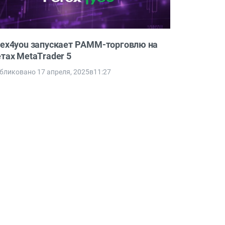
rex4you запускает PAMM-торговлю на
етах MetaTrader 5
бликовано 17 апреля, 2025в11:27