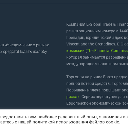
Компания E-Global Trade & Fina
регистрационным номером 1440 
Гренадин, юридический адрес комп
Vincent and the Grenadines. E-Glo
ости
Уведомление о рисках
комиссии
(
The Financial Commiss
х средств
Подать жалобу
которая занимается разрешение
международном валютном рынк
Торговля на рынке Forex предп
полной потери средств. Торговл
Повышение плеча повышает рис
рисках
. Сервис недоступен для 
Европейской экономической зо
Торговые марки
Share4you
и
For
 предоставить вам наиболее релевантный опыт, запоминая в
аетесь с нашей политикой использования файлов cookie.
защищены в соответствии с зак