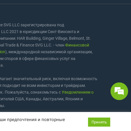
nce SVG LLC зарегистрирована под
LLC 2021 в юрисдикции Сент-Винсента и
ании: HAR Building, Ginger Village, Belmont, St.
bal Trade & Finance SVG LLC. - член
Финансовой
ion
), международной независимой организации,
м споров в сфере финансовых услуг на
е.
олагает значительный риск, включая возможность
я подходит не всем инвесторам и трейдерам.
к. Пожалуйста, ознакомьтесь с
Уведомлением о
жителей США, Канады, Австралии, Японии и
ны.
ex4you
принадлежат правообладателям и
аши предпочтения и повторные
Принять
оном.