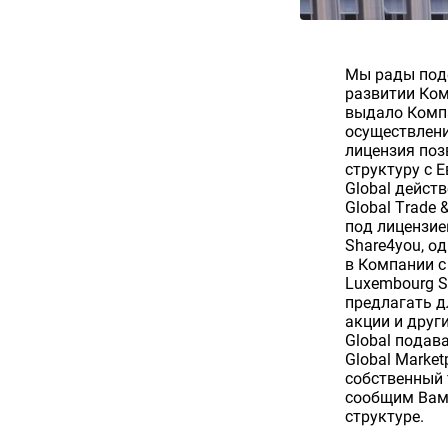
Мы рады под
развитии Ком
выдало Компа
осуществлени
лицензия поз
структуру с 
Global дейст
Global Trade
под лицензие
Share4you, о
в Компании с
Luxembourg S
предлагать д
акции и друг
Global подав
Global Marke
собственный 
сообщим Вам 
структуре.