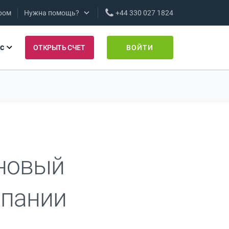
ром
Нужна помощь?
+44 330 027 1824
с
ОТКРЫТЬ СЧЕТ
ВОЙТИ
 новый
мпании