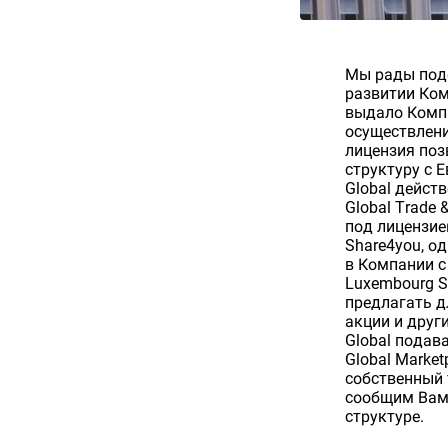
Мы рады под
развитии Ком
выдало Компа
осуществлени
лицензия поз
структуру с 
Global дейст
Global Trade
под лицензие
Share4you, о
в Компании с
Luxembourg S
предлагать д
акции и друг
Global подав
Global Marke
собственный 
сообщим Вам 
структуре.