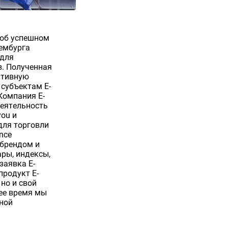
 об успешном
ембурга
 для
. Полученная
ативную
 субъектам E-
Компания E-
деятельность
ou и
для торговли
nce
 брендом и
ры, индексы,
заявка E-
продукт E-
но и свой
шее время мы
ной