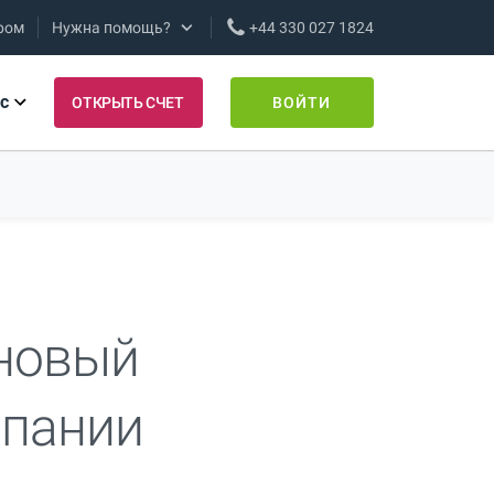
ром
Нужна помощь?
+44 330 027 1824
с
ОТКРЫТЬ СЧЕТ
ВОЙТИ
 новый
мпании