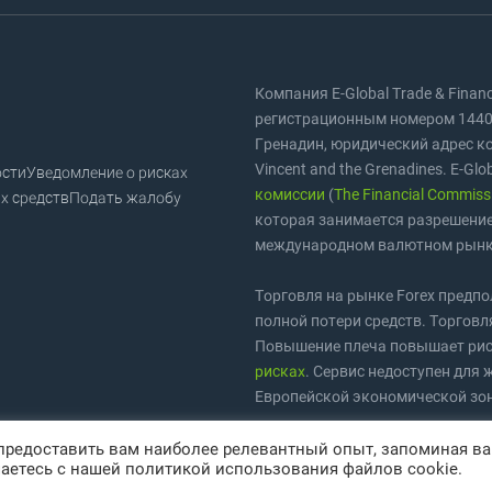
Компания E-Global Trade & Fina
регистрационным номером 1440 
Гренадин, юридический адрес комп
Vincent and the Grenadines. E-Glo
ости
Уведомление о рисках
комиссии
(
The Financial Commiss
х средств
Подать жалобу
которая занимается разрешение
международном валютном рынк
Торговля на рынке Forex предп
полной потери средств. Торговл
Повышение плеча повышает рис
рисках
. Сервис недоступен для 
Европейской экономической зо
Торговые марки
Share4you
и
For
 предоставить вам наиболее релевантный опыт, запоминая в
аетесь с нашей политикой использования файлов cookie.
защищены в соответствии с зак