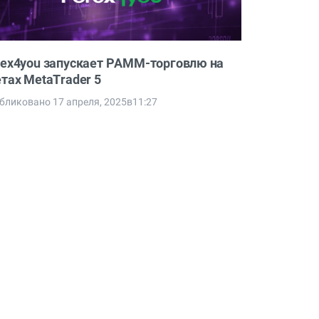
rex4you запускает PAMM-торговлю на
етах MetaTrader 5
бликовано 17 апреля, 2025в11:27