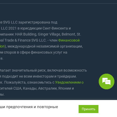
nce SVG LLC зарегистрирована под
LLC 2021 в юрисдикции Сент-Винсента и
ании: HAR Building, Ginger Village, Belmont, St.
bal Trade & Finance SVG LLC. - член
Финансовой
ion
), международной независимой организации,
м споров в сфере финансовых услуг на
е.
олагает значительный риск, включая возможность
я подходит не всем инвесторам и трейдерам.
к. Пожалуйста, ознакомьтесь с
Уведомлением о
жителей США, Канады, Австралии, Японии и
ны.
ex4you
принадлежат правообладателям и
аши предпочтения и повторные
Принять
оном.