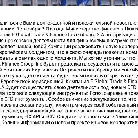
елиться с Вами долгожданной и положительной новостью
пании! 17 ноября 2016 года Министерство финансов Люкс
нии E-Global Trade & Finance Luxembourg S.A авторизацию
я брокерской деятельности для финансовых инструментов
воляет нашей новой Компании реализовать новую корпор
Европейским Холдингом, что в свою очередь позволит всем
вовать в рамках одного Холдинга. Мы хотим уточнить, что 
 & Finance Group, Inc будет продолжать осуществлять свою 
й Британских Виргинских Островов и под брендами Forex4y
днако у каждого клиента будет возможность открыть счет 
 Европейской юрисдикцией. Компания E-Global Trade & Fina
.A будет осуществлять свою деятельность под новым CFD
ля торговли следующие инструменты: Forex, сырьевые това
ие CFD инструменты. Особое внимание заслуживает то, что 
алась на оказание услуг клиентам через свой собственный 
tplace, поддерживающий не только агрегацию ликвидности, 
терминал, FIX API и ECN. Следите за новостями: в ближай
больше информации о новом проекте и новой корпоратив