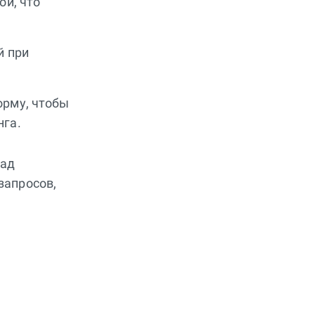
ой, что
й при
орму, чтобы
нга.
над
запросов,