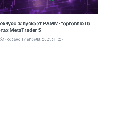
rex4you запускает PAMM-торговлю на
етах MetaTrader 5
бликовано 17 апреля, 2025в11:27