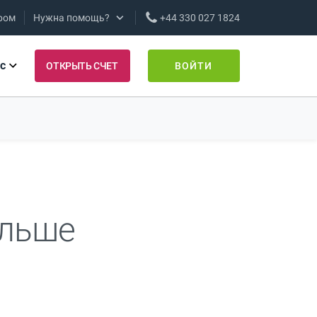
ром
Нужна помощь?
+44 330 027 1824
с
ОТКРЫТЬ СЧЕТ
ВОЙТИ
ольше
!