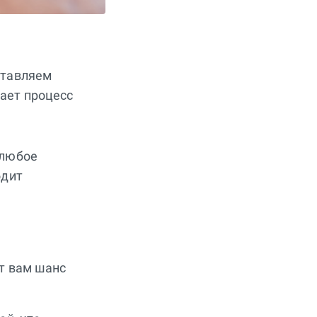
ю
ставляем
ает процесс
 любое
одит
т вам шанс